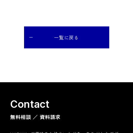
一覧に戻る
C
o
n
t
a
c
t
無料相談 ／ 資料請求​