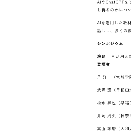
AIやChatG
し得るのかにつ
AIを活用した
話しし、多くの
シンポジウム
演題
「AI活用と
登壇者
丹 洋一（宮城学
武沢 護（早稲田
松永 昇也（早稲
井岡 周央（神奈
高山 琢磨（大和