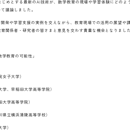
PTをはじめとする最新のAI技術が、数学教育の現場や学習体験にどの
いて議論しました。
教材開発や学習支援の実例を交えながら、教育現場での活用の展望や
教育関係者・研究者の皆さまと意見を交わす貴重な機会となりまし
数学教育の可能性」
院女子大学）
大学、早稲田大学高等学院）
田大学高等学院）
川県立横浜清陵高等学校）
大学）