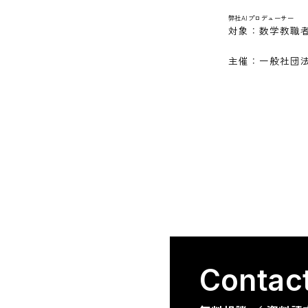
弊社AIプロデューサー
対象：数学教職
主催：一般社団
C
o
n
t
a
c