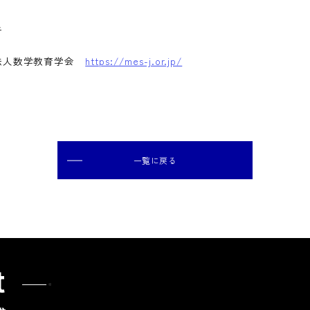
者
法人数学教育学会
https://mes-j.or.jp/
一覧に戻る
t